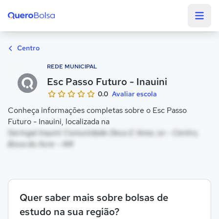
Quero Bolsa
Centro
REDE MUNICIPAL
Esc Passo Futuro - Inauini
0.0
Avaliar escola
Conheça informações completas sobre o Esc Passo
Futuro - Inauini, localizada na
Seringal Inauini Comunidade Deus E Amor, sn - Centro,
Boca do Acre - AM
Quer saber mais sobre bolsas de
estudo na sua região?