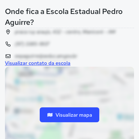
Onde fica a Escola Estadual Pedro
Aguirre?
praca ruy araujo, 432 - centro, Manicoré - AM
(97) 3385-1807
eepaguirre@seduc.am.gov.br
Visualizar contato da escola
Visualizar mapa