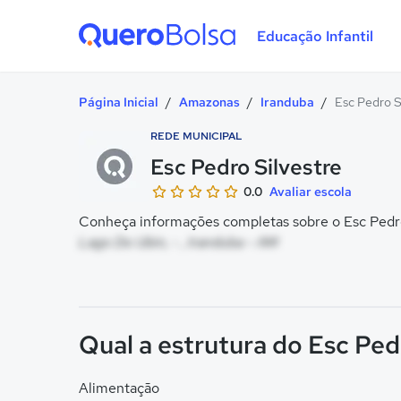
Educação Infantil
Quero Bolsa
Página Inicial
/
Amazonas
/
Iranduba
/
Esc Pedro S
REDE MUNICIPAL
Esc Pedro Silvestre
0.0
Avaliar escola
Conheça informações completas sobre o Esc Pedro 
Lago Do Ubin, - , Iranduba - AM
Qual a estrutura do Esc Ped
Alimentação