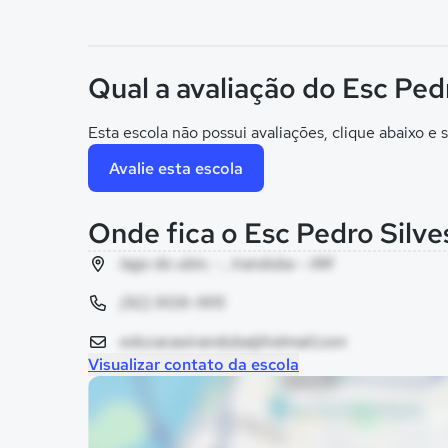
Qual a avaliação do Esc Ped
Esta escola não possui avaliações, clique abaixo e s
Avalie esta escola
Onde fica o Esc Pedro Silve
lago do ubin, - , Iranduba - AM
(92) 9126-1915
educacaoiranduba@hotmail.com
Visualizar contato da escola