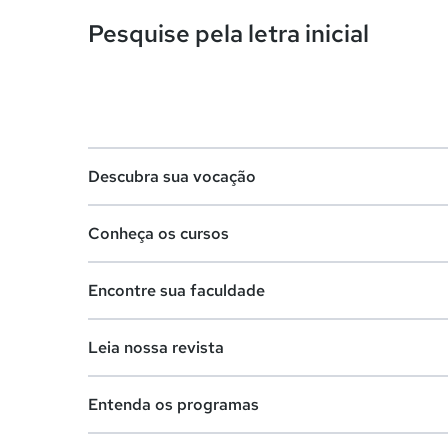
Pesquise pela letra inicial
Descubra sua vocação
Conheça os cursos
Teste vocacional
Encontre sua faculdade
Lista de profissões
Lista de cursos
Salários na sua região
Leia nossa revista
Cursos de graduação
Lista de faculdades
Cursos de pós-graduação
Entenda os programas
Faculdades na sua cidade
Vestibular e Enem
Cursos livres