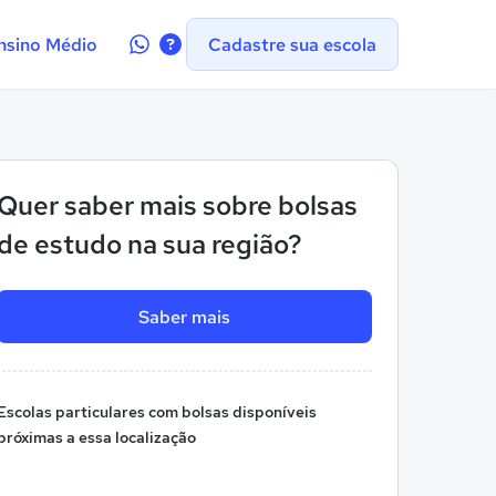
Contate-
nsino Médio
Cadastre sua escola
nos
no
WhatsApp
Quer saber mais sobre bolsas
de estudo na sua região?
Saber mais
Escolas particulares com bolsas disponíveis
próximas a essa localização