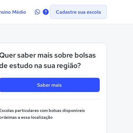
Contate-
nsino Médio
Cadastre sua escola
nos
no
WhatsApp
Quer saber mais sobre bolsas
de estudo na sua região?
Saber mais
Escolas particulares com bolsas disponíveis
próximas a essa localização