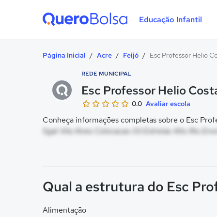
Educação Infantil
Quero Bolsa
Página Inicial
/
Acre
/
Feijó
/
Esc Professor Helio C
REDE MUNICIPAL
Esc Professor Helio Cost
0.0
Avaliar escola
Conheça informações completas sobre o Esc Profes
Sgal Vila Alves Colocacao 03 Estrelas Alto Rio Envir
Qual a estrutura do Esc Pro
Alimentação