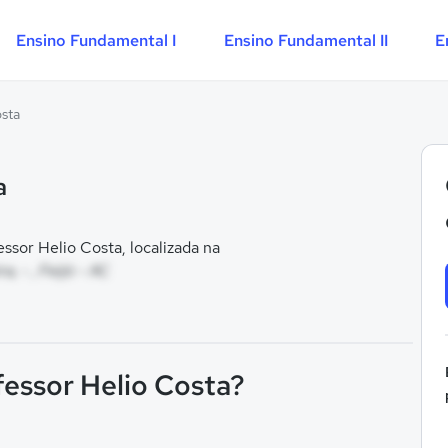
Ensino Fundamental I
Ensino Fundamental II
E
osta
a
sor Helio Costa, localizada na
a, - , Feijó - AC
fessor Helio Costa?