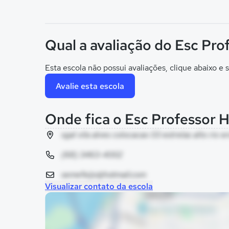
Qual a avaliação do Esc Pro
Esta escola não possui avaliações, clique abaixo e s
Avalie esta escola
Onde fica o Esc Professor H
sgal vila alves colocacao 03 estrelas alto rio env
(68) 3463-4002
semefeijo@hotmail.com
Visualizar contato da escola