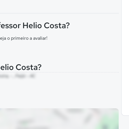
fessor Helio Costa?
eja o primeiro a avaliar!
elio Costa?
ira, - , Feijó - AC