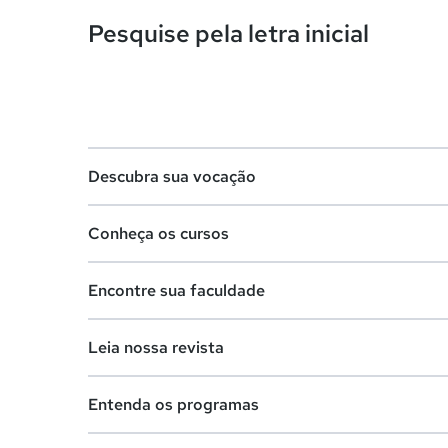
Pesquise pela letra inicial
Descubra sua vocação
Conheça os cursos
Teste vocacional
Encontre sua faculdade
Lista de profissões
Lista de cursos
Salários na sua região
Leia nossa revista
Cursos de graduação
Lista de faculdades
Cursos de pós-graduação
Entenda os programas
Faculdades na sua cidade
Vestibular e Enem
Cursos livres