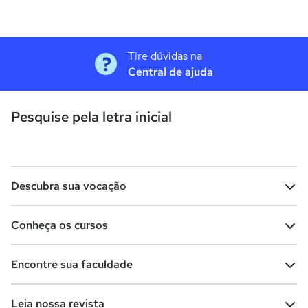
Tire dúvidas na
Central de ajuda
Pesquise pela letra inicial
Descubra sua vocação
Conheça os cursos
Teste vocacional
Lista de profissões
Encontre sua faculdade
Salários na sua região
Lista de cursos
Cursos de graduação
Leia nossa revista