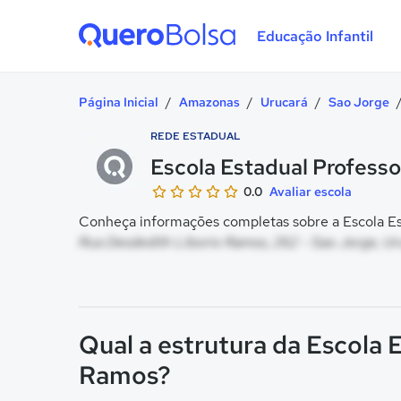
Educação Infantil
Quero Bolsa
Página Inicial
/
Amazonas
/
Urucará
/
Sao Jorge
REDE ESTADUAL
Escola Estadual Profess
0.0
Avaliar escola
Conheça informações completas sobre a Escola Est
Rua Desdedith Liborio Ramos, 262 - Sao Jorge, Ur
Qual a estrutura da Escola 
Ramos?