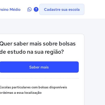
Contate-
nsino Médio
Cadastre sua escola
nos
no
WhatsApp
Quer saber mais sobre bolsas
de estudo na sua região?
Saber mais
Escolas particulares com bolsas disponíveis
próximas a essa localização