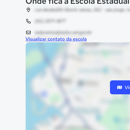
Onde fica a Escola Estadua
rua desdedith liborio ramos, 262 - sao jorge, 
(92) 3571-1877
eelpramos@seduc.am.gov.br
Visualizar contato da escola
Vi