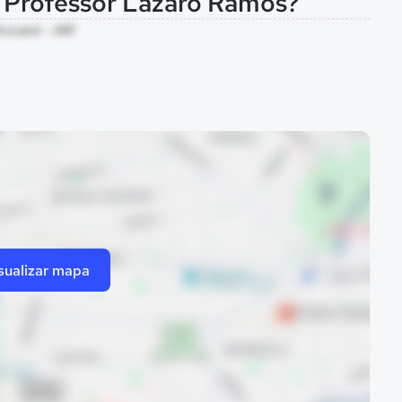
l Professor Lazaro Ramos?
Urucará - AM
sualizar mapa