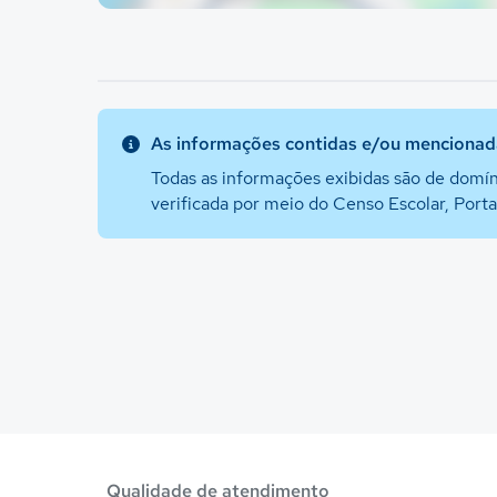
As informações contidas e/ou mencionada
Todas as informações exibidas são de domín
verificada por meio do Censo Escolar, Port
Qualidade de atendimento