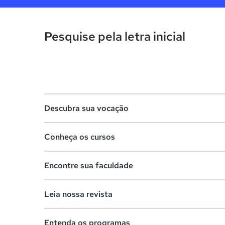
Pesquise pela letra inicial
Descubra sua vocação
Conheça os cursos
Teste vocacional
Encontre sua faculdade
Lista de profissões
Lista de cursos
Salários na sua região
Leia nossa revista
Cursos de graduação
Lista de faculdades
Cursos de pós-graduação
Entenda os programas