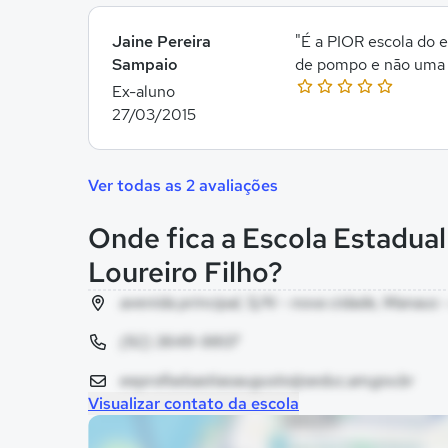
Jaine Pereira
"É a PIOR escola do 
Sampaio
de pompo e não uma 
Ex-aluno
27/03/2015
Ver todas as 2 avaliações
Onde fica a Escola Estadua
Loureiro Filho?
avenida principal, S/N - nova cidade, Manaus 
(92) 3649-9807
eeprofsebastiaoaugusto@seduc.am.gov.br
Visualizar contato da escola