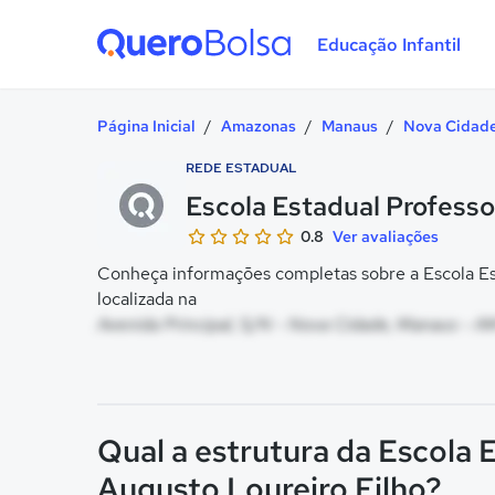
Educação Infantil
Quero Bolsa
Página Inicial
/
Amazonas
/
Manaus
/
Nova Cidad
REDE ESTADUAL
Escola Estadual Professo
0.8
Ver avaliações
Conheça informações completas sobre a Escola Est
localizada na
Avenida Principal, S/N - Nova Cidade, Manaus - A
Qual a estrutura da Escola 
Augusto Loureiro Filho?