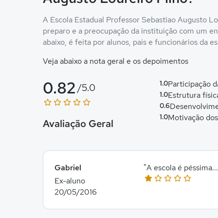
A Escola Estadual Professor Sebastiao Augusto Lour
preparo e a preocupação da instituição com um ens
abaixo, é feita por alunos, pais e funcionários da es
Veja abaixo a nota geral e os depoimentos
0.82
1.0
Participação 
/5.0
1.0
Estrutura físic
0.6
Desenvolvime
1.0
Motivação dos
Avaliação Geral
Gabriel
"A escola é péssima.
Ex-aluno
20/05/2016