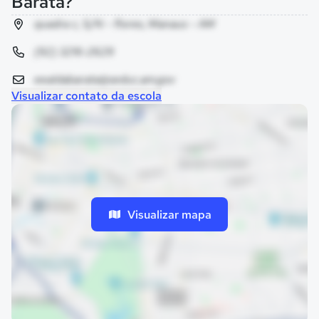
Barata?
quadra c, S/N - flores, Manaus - AM
(92) 3216-2629
eealdabarata@seduc.am.gov
Visualizar contato da escola
Visualizar mapa