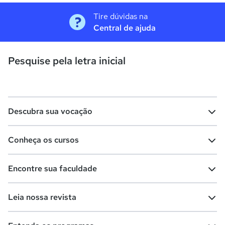
Tire dúvidas na
Central de ajuda
Pesquise pela letra inicial
Descubra sua vocação
Conheça os cursos
Teste vocacional
Lista de profissões
Encontre sua faculdade
Salários na sua região
Lista de cursos
Cursos de graduação
Leia nossa revista
Cursos de pós-graduação
Cursos livres
Lista de faculdades
Faculdades na sua cidade