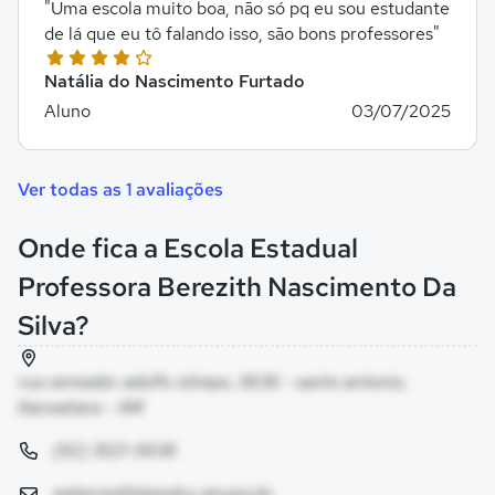
"Uma escola muito boa, não só pq eu sou estudante
de lá que eu tô falando isso, são bons professores"
Natália do Nascimento Furtado
Aluno
03/07/2025
Ver todas as 1 avaliações
Onde fica a Escola Estadual
Professora Berezith Nascimento Da
Silva?
rua vereador adolfo olimpo, 3636 - santo antonio,
Itacoatiara - AM
(92) 3521-5636
eeberezith@seduc.am.gov.br