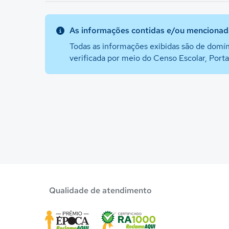
As informações contidas e/ou mencionada
Todas as informações exibidas são de domín
verificada por meio do Censo Escolar, Port
Qualidade de atendimento