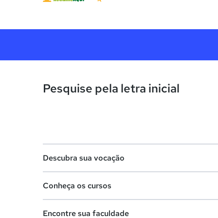
Pesquise pela letra inicial
Descubra sua vocação
Conheça os cursos
Teste vocacional
Encontre sua faculdade
Lista de profissões