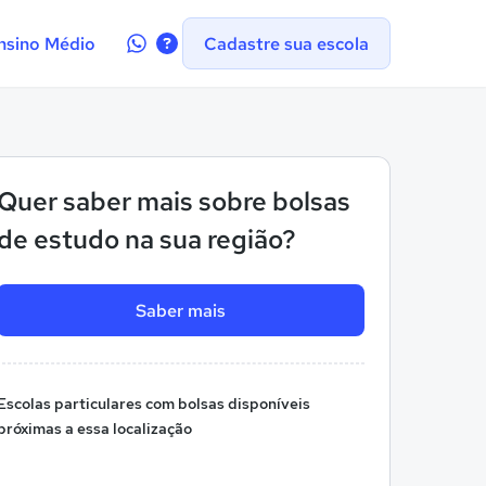
Contate-
nsino Médio
Cadastre sua escola
nos
no
WhatsApp
Quer saber mais sobre bolsas
de estudo na sua região?
Saber mais
Escolas particulares com bolsas disponíveis
próximas a essa localização