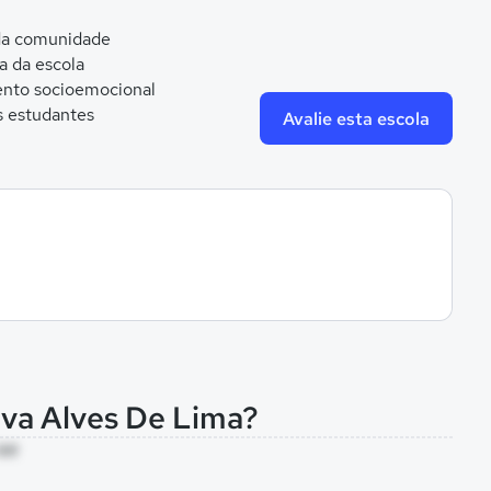
 da comunidade
ca da escola
nto socioemocional
s estudantes
Avalie esta escola
iva Alves De Lima?
 RR