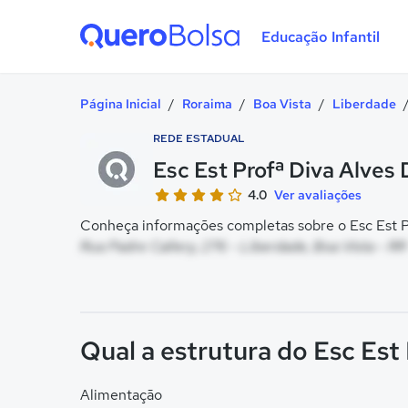
Educação Infantil
Quero Bolsa
Página Inicial
/
Roraima
/
Boa Vista
/
Liberdade
REDE ESTADUAL
Esc Est Profª Diva Alves
4.0
Ver avaliações
Conheça informações completas sobre o Esc Est Pr
Rua Padre Callery, 276 - Liberdade, Boa Vista - RR
Qual a estrutura do Esc Est
Alimentação