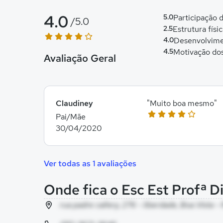
4.0
5.0
Participação
/5.0
2.5
Estrutura físi
4.0
Desenvolvime
4.5
Motivação do
Avaliação Geral
Claudiney
"Muito boa mesmo"
Pai/Mãe
30/04/2020
Ver todas as 1 avaliações
Onde fica o Esc Est Profª D
rua padre callery, 276 - liberdade, Boa Vista -