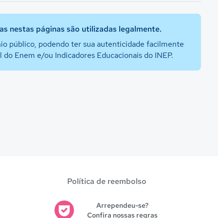
s nestas páginas são utilizadas legalmente.
io público, podendo ter sua autenticidade facilmente
al do Enem e/ou Indicadores Educacionais do INEP.
Política de reembolso
Arrependeu-se?
Confira nossas regras