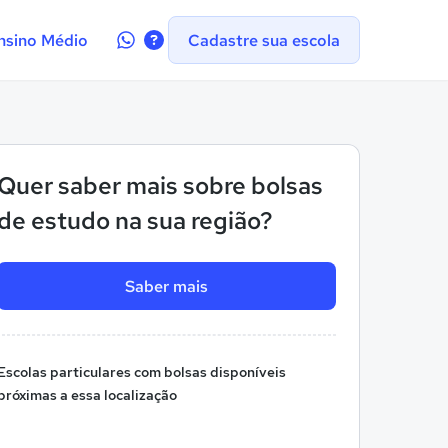
Contate-
nsino Médio
Cadastre sua escola
nos
no
WhatsApp
Quer saber mais sobre bolsas
de estudo na sua região?
Saber mais
Escolas particulares com bolsas disponíveis
próximas a essa localização