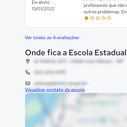
Ex-aluno
professores que não 
13/01/2022
outros problemas. En
Ver todas as 4 avaliações
Onde fica a Escola Estadua
av timbiras, S/N - cidade nova, Manaus - AM
(92) 3216-6455
eesbraga@seduc.am.gov.br
Visualizar contato da escola