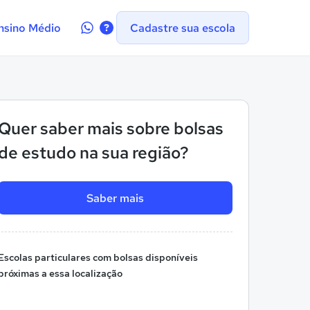
Contate-
nsino Médio
Cadastre sua escola
nos
no
WhatsApp
Quer saber mais sobre bolsas
de estudo na sua região?
Saber mais
Escolas particulares com bolsas disponíveis
próximas a essa localização