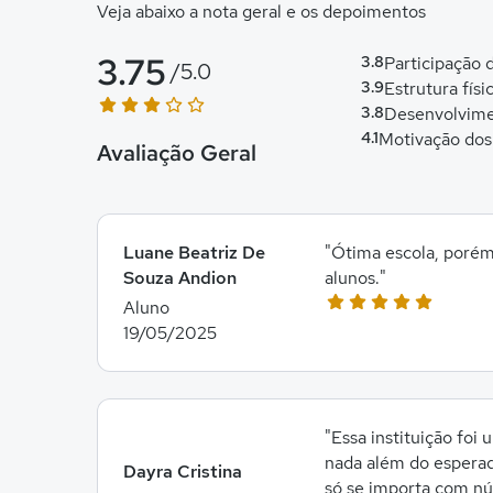
Veja abaixo a nota geral e os depoimentos
3.75
3.8
Participação
/5.0
3.9
Estrutura físi
3.8
Desenvolvime
4.1
Motivação dos
Avaliação Geral
Luane Beatriz De
"Ótima escola, porém
Souza Andion
alunos."
Aluno
19/05/2025
"Essa instituição foi
nada além do esperad
Dayra Cristina
só se importa com nú