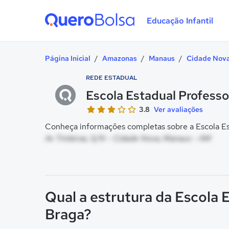
Educação Infantil
Quero Bolsa
Página Inicial
/
Amazonas
/
Manaus
/
Cidade Nov
REDE ESTADUAL
Escola Estadual Profess
3.8
Ver avaliações
Conheça informações completas sobre a Escola Est
Av Timbiras, S/N - Cidade Nova, Manaus - AM
Qual a estrutura da Escola 
Braga?