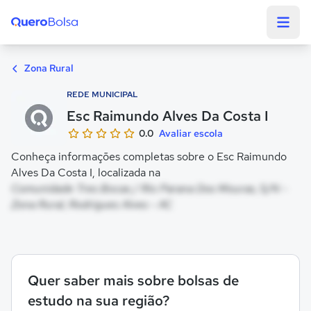
Quero Bolsa
Zona Rural
REDE MUNICIPAL
Esc Raimundo Alves Da Costa I
0.0
Avaliar escola
Conheça informações completas sobre o Esc Raimundo
Alves Da Costa I, localizada na
Comunidade Tres Bocas / Rio Parana Dos Mouras, S/N -
Zona Rural, Rodrigues Alves - AC
Quer saber mais sobre bolsas de
estudo na sua região?