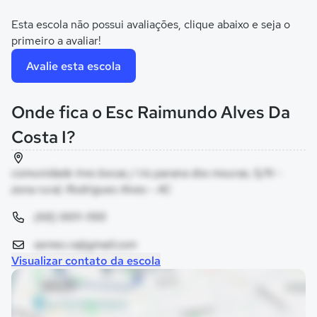
Esta escola não possui avaliações, clique abaixo e seja o
primeiro a avaliar!
Avalie esta escola
Onde fica o Esc Raimundo Alves Da
Costa I?
comunidade tres bocas / rio parana dos mouras, S/N -
zona rural, Rodrigues Alves - AC
(68) 9911-1195
semec.ra@gmail.com
Visualizar contato da escola