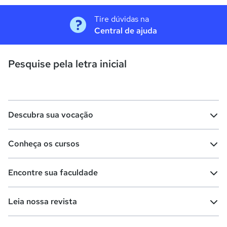
Tire dúvidas na
Central de ajuda
Pesquise pela letra inicial
Descubra sua vocação
Conheça os cursos
Teste vocacional
Lista de profissões
Encontre sua faculdade
Salários na sua região
Lista de cursos
Cursos de graduação
Leia nossa revista
Cursos de pós-graduação
Cursos livres
Lista de faculdades
Faculdades na sua cidade