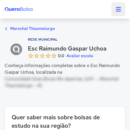
Quero Bolsa
Marechal Thaumaturgo
REDE MUNICIPAL
Esc Raimundo Gaspar Uchoa
0.0
Avaliar escola
Conheça informações completas sobre o Esc Raimundo
Gaspar Uchoa, localizada na
Comunidade Duas Bocas Rio Aparicao, S/N - , Marechal
Thaumaturgo - AC
Quer saber mais sobre bolsas de
estudo na sua região?