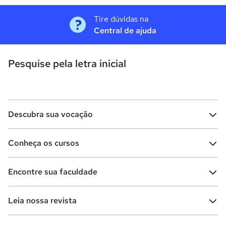
Tire dúvidas na
Central de ajuda
Pesquise pela letra inicial
Descubra sua vocação
Conheça os cursos
Teste vocacional
Lista de profissões
Encontre sua faculdade
Salários na sua região
Lista de cursos
Cursos de graduação
Leia nossa revista
Cursos de pós-graduação
Cursos livres
Lista de faculdades
Faculdades na sua cidade