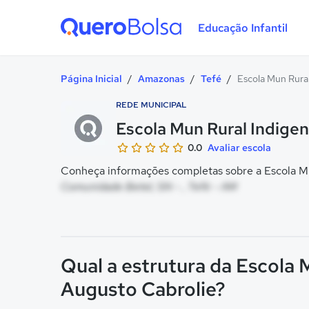
Educação Infantil
Quero Bolsa
Página Inicial
/
Amazonas
/
Tefé
/
Escola Mun Rura
REDE MUNICIPAL
Escola Mun Rural Indige
0.0
Avaliar escola
Conheça informações completas sobre a Escola Mun
Comunidade Betel, SN - , Tefé - AM
Qual a estrutura da Escola 
Augusto Cabrolie?