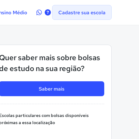
Contate-
nsino Médio
Cadastre sua escola
nos
no
WhatsApp
Quer saber mais sobre bolsas
de estudo na sua região?
Saber mais
Escolas particulares com bolsas disponíveis
próximas a essa localização