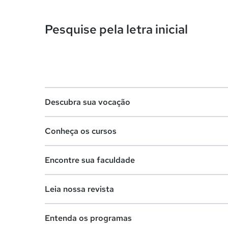
Pesquise pela letra inicial
Descubra sua vocação
Conheça os cursos
Teste vocacional
Encontre sua faculdade
Lista de profissões
Lista de cursos
Salários na sua região
Leia nossa revista
Cursos de graduação
Lista de faculdades
Cursos de pós-graduação
Entenda os programas
Faculdades na sua cidade