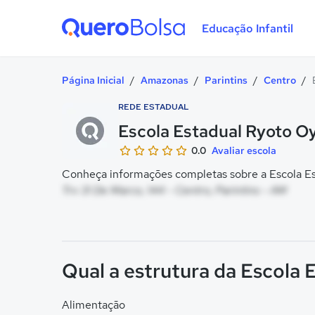
Educação Infantil
Quero Bolsa
Página Inicial
/
Amazonas
/
Parintins
/
Centro
/
REDE ESTADUAL
Escola Estadual Ryoto 
0.0
Avaliar escola
Conheça informações completas sobre a Escola Es
Trv 31 De Marco, 144 - Centro, Parintins - AM
Qual a estrutura da Escola
Alimentação