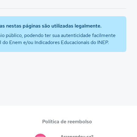
s nestas páginas são utilizadas legalmente.
io público, podendo ter sua autenticidade facilmente
al do Enem e/ou Indicadores Educacionais do INEP.
Política de reembolso
Arrependeu-se?