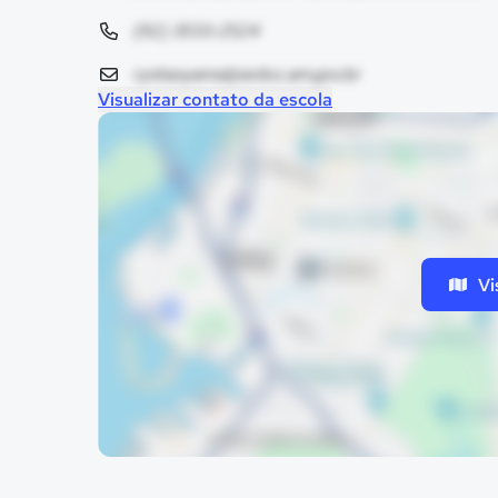
(92) 3533-2524
ryotaoyama@seduc.am.gov.br
Visualizar contato da escola
Vi