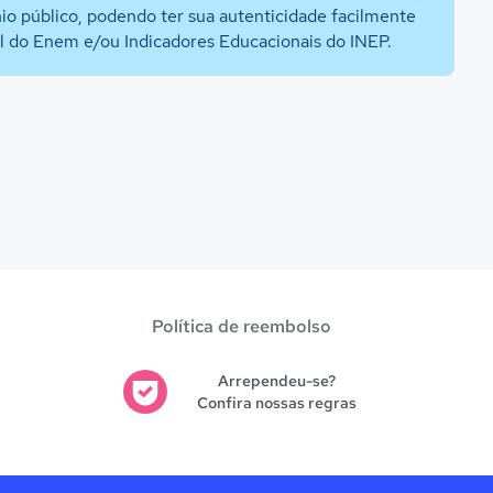
io público, podendo ter sua autenticidade facilmente
al do Enem e/ou Indicadores Educacionais do INEP.
Política de reembolso
Arrependeu-se?
Confira nossas regras