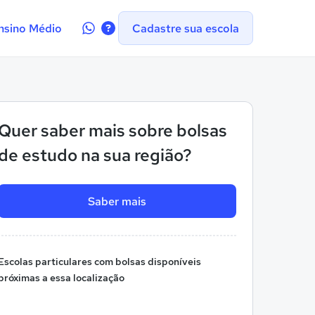
Contate-
nsino Médio
Cadastre sua escola
nos
no
WhatsApp
Quer saber mais sobre bolsas
de estudo na sua região?
Saber mais
Escolas particulares com bolsas disponíveis
próximas a essa localização