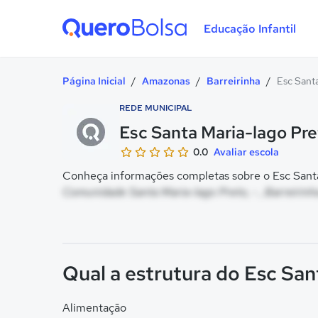
Educação Infantil
Quero Bolsa
Página Inicial
/
Amazonas
/
Barreirinha
/
Esc Sant
REDE MUNICIPAL
Esc Santa Maria-lago Pre
0.0
Avaliar escola
Conheça informações completas sobre o Esc Santa 
Comunidade Santa Maria-lago Preto, - , Barreirinh
Qual a estrutura do Esc San
Alimentação