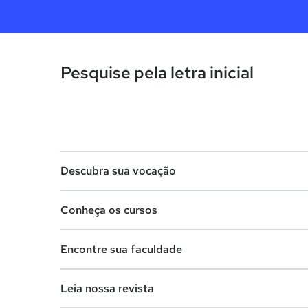
Pesquise pela letra inicial
Descubra sua vocação
Conheça os cursos
Teste vocacional
Encontre sua faculdade
Lista de profissões
Lista de cursos
Salários na sua região
Leia nossa revista
Cursos de graduação
Lista de faculdades