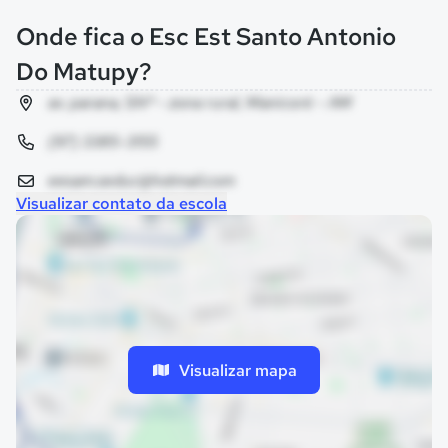
Onde fica o Esc Est Santo Antonio
Do Matupy?
av. parana, SNº - zona rural, Manicoré - AM
(97) 3385-3155
eesam.seduc@hotmail.com
Visualizar contato da escola
Visualizar mapa