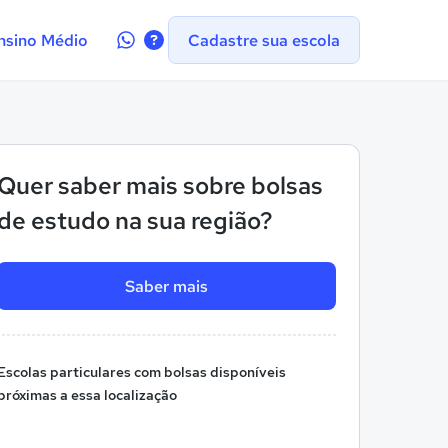
Contate-
nsino Médio
Cadastre sua escola
nos
no
WhatsApp
Quer saber mais sobre bolsas
de estudo na sua região?
Saber mais
Escolas particulares com bolsas disponíveis
próximas a essa localização