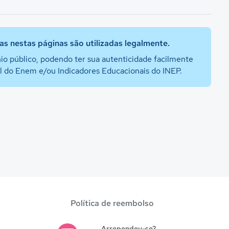
s nestas páginas são utilizadas legalmente.
io público, podendo ter sua autenticidade facilmente
al do Enem e/ou Indicadores Educacionais do INEP.
Política de reembolso
Arrependeu-se?