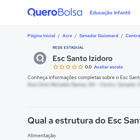
Educação Infantil
Quero Bolsa
Página Inicial
/
Acre
/
Senador Guiomard
/
Centro
REDE ESTADUAL
Esc Santo Izidoro
0.0
Avaliar escola
Conheça informações completas sobre o Esc Santo 
Rua Cleto Reinaldo Ramos, SN - Centro, Senador 
Qual a estrutura do Esc San
Alimentação