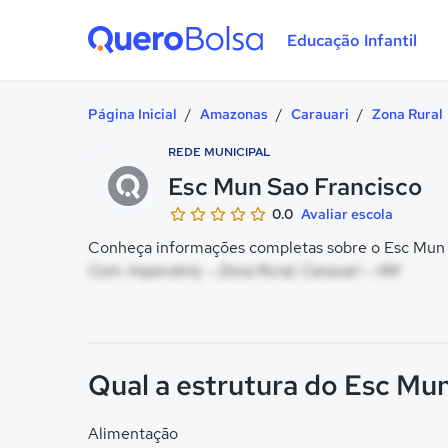
Educação Infantil
Quero Bolsa
Página Inicial
/
Amazonas
/
Carauari
/
Zona Rural
REDE MUNICIPAL
Esc Mun Sao Francisco
0.0
Avaliar escola
Conheça informações completas sobre o Esc Mun S
Com. Imperatriz, - Zona Rural, Carauari - AM
Qual a estrutura do Esc Mu
Alimentação