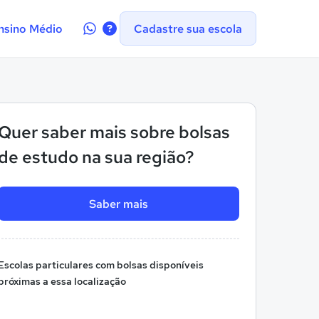
Contate-
nsino Médio
Cadastre sua escola
nos
no
WhatsApp
Quer saber mais sobre bolsas
de estudo na sua região?
Saber mais
Escolas particulares com bolsas disponíveis
próximas a essa localização