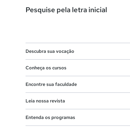
Pesquise pela letra inicial
Descubra sua vocação
Conheça os cursos
Teste vocacional
Encontre sua faculdade
Lista de profissões
Lista de cursos
Salários na sua região
Leia nossa revista
Cursos de graduação
Lista de faculdades
Cursos de pós-graduação
Entenda os programas
Faculdades na sua cidade
Vestibular e Enem
Cursos livres