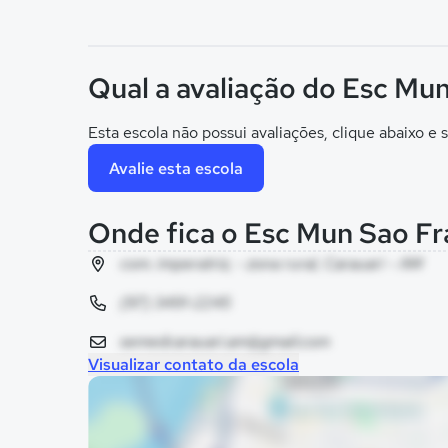
Qual a avaliação do Esc Mu
Esta escola não possui avaliações, clique abaixo e s
Avalie esta escola
Onde fica o Esc Mun Sao Fr
com. imperatriz, - zona rural, Carauari - AM
(97) 3491-2245
semedcarauari.am@gmail.com
Visualizar contato da escola