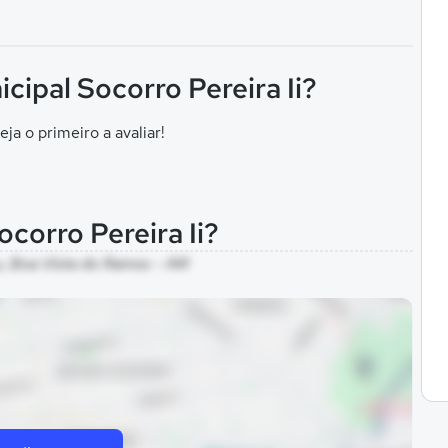
cipal Socorro Pereira Ii?
eja o primeiro a avaliar!
ocorro Pereira Ii?
u, Boa Vista do Ramos - AM