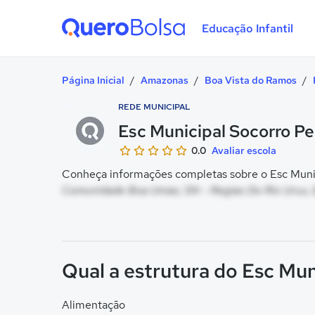
Educação Infantil
Quero Bolsa
Página Inicial
/
Amazonas
/
Boa Vista do Ramos
/
REDE MUNICIPAL
Esc Municipal Socorro Per
0.0
Avaliar escola
Conheça informações completas sobre o Esc Municip
Comunidade Boa Uniao, SN - Regiao Do Rio Uruu, 
Qual a estrutura do Esc Muni
Alimentação