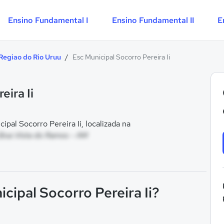
Ensino Fundamental I
Ensino Fundamental II
E
Regiao do Rio Uruu
/
Esc Municipal Socorro Pereira Ii
eira Ii
al Socorro Pereira Ii, localizada na
Boa Vista do Ramos - AM
cipal Socorro Pereira Ii?