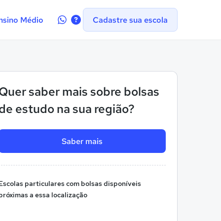
Contate-
nsino Médio
Cadastre sua escola
nos
no
WhatsApp
Quer saber mais sobre bolsas
de estudo na sua região?
Saber mais
Escolas particulares com bolsas disponíveis
próximas a essa localização