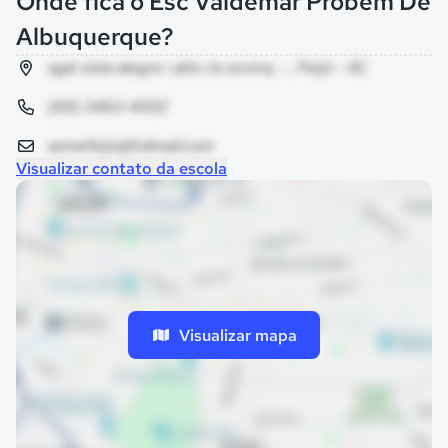
Onde fica o Esc Valdemar Probem De
Albuquerque?
sgal vista alegre i alto rio envira, - , Feijó - AC
(68) 3463-4002
semefeijo@hotmail.com
Visualizar contato da escola
Visualizar mapa