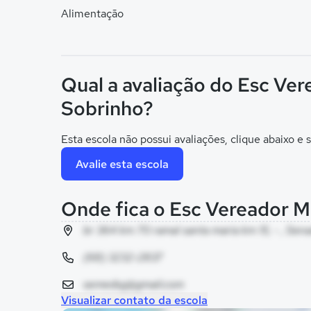
Alimentação
Qual a avaliação do Esc Ve
Sobrinho?
Esta escola não possui avaliações, clique abaixo e s
Avalie esta escola
Onde fica o Esc Vereador 
br 364 km 70 ramal santa maria km 15, - , Se
(68) 3232-2837
semedsg@gmail.com
Visualizar contato da escola