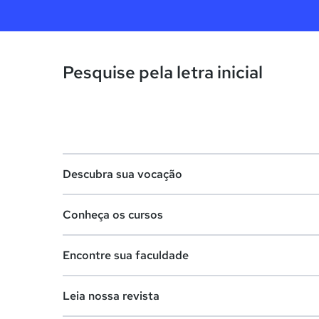
Pesquise pela letra inicial
Descubra sua vocação
Conheça os cursos
Teste vocacional
Encontre sua faculdade
Lista de profissões
Lista de cursos
Salários na sua região
Leia nossa revista
Cursos de graduação
Lista de faculdades