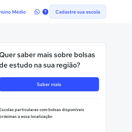
Contate-
nsino Médio
Cadastre sua escola
nos
no
WhatsApp
Quer saber mais sobre bolsas
de estudo na sua região?
Saber mais
Escolas particulares com bolsas disponíveis
próximas a essa localização