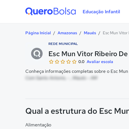
Educação Infantil
Quero Bolsa
Página Inicial
/
Amazonas
/
Maués
/
Esc Mun Vitor 
REDE MUNICIPAL
Esc Mun Vitor Ribeiro De
0.0
Avaliar escola
Conheça informações completas sobre o Esc Mun Vi
Com Santo Antonio, - , Maués - AM
Qual a estrutura do Esc Mun
Alimentação