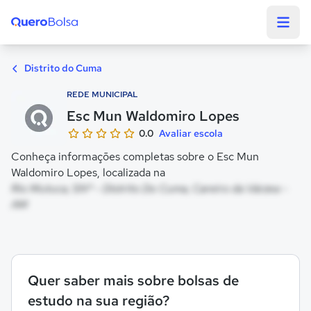
Quero Bolsa
Distrito do Cuma
REDE MUNICIPAL
Esc Mun Waldomiro Lopes
0.0
Avaliar escola
Conheça informações completas sobre o Esc Mun
Waldomiro Lopes, localizada na
Rio Mutuca, SNº - Distrito Do Cuma, Careiro da Várzea -
AM
Quer saber mais sobre bolsas de
estudo na sua região?