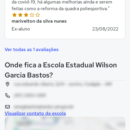
da covid-19, há algumas melhorias ainda e serem
feitas como a reforma da quadra poliesportiva."
marivelton da silva nunes
Ex-aluno
23/08/2022
Ver todas as 1 avaliações
Onde fica a Escola Estadual Wilson
Garcia Bastos?
rua eduardo ribeiro, S/N - centro, Codajás - AM
(97) 3353-1395
eewgbastos@seduc.am.gov.br
Visualizar contato da escola