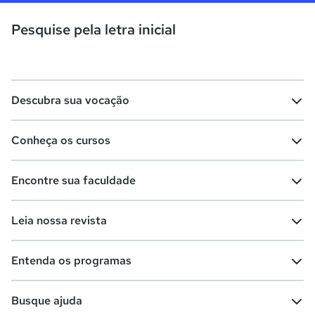
Pesquise pela letra inicial
Descubra sua vocação
Conheça os cursos
Teste vocacional
Lista de profissões
Encontre sua faculdade
Salários na sua região
Lista de cursos
Cursos de graduação
Leia nossa revista
Cursos de pós-graduação
Cursos livres
Lista de faculdades
Faculdades na sua cidade
Entenda os programas
Cursos técnicos
Cursos a distância (EaD)
Comunidade Quero
Vestibular e Enem
Dicas e curiosidades
Escolas
Cursos gratuitos
Busque ajuda
Profissões
Pós-graduação