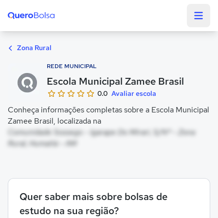
Quero Bolsa
Zona Rural
REDE MUNICIPAL
Escola Municipal Zamee Brasil
0.0
Avaliar escola
Conheça informações completas sobre a Escola Municipal
Zamee Brasil, localizada na
Comunidade Sossego - Igarape Do Mirari, S/Nº - Zona
Rural, Humaitá - AM
Quer saber mais sobre bolsas de
estudo na sua região?