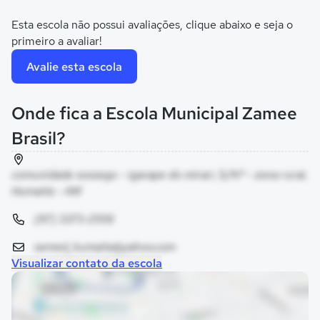
Esta escola não possui avaliações, clique abaixo e seja o
primeiro a avaliar!
Avalie esta escola
Onde fica a Escola Municipal Zamee
Brasil?
comunidade sossego - igarape do mirari, S/Nº - zona rural,
Humaitá - AM
(97) 3373-2556
semed_humaita@yahoo.com
Visualizar contato da escola