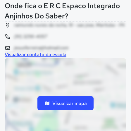
Onde fica o E R C Espaco Integrado
Anjinhos Do Saber?
raimundo nunes da rocha, 19 - sao jose, Marituba - PA
(91) 3256-4057
jesusferreira@hotmail.com
Visualizar contato da escola
Visualizar mapa