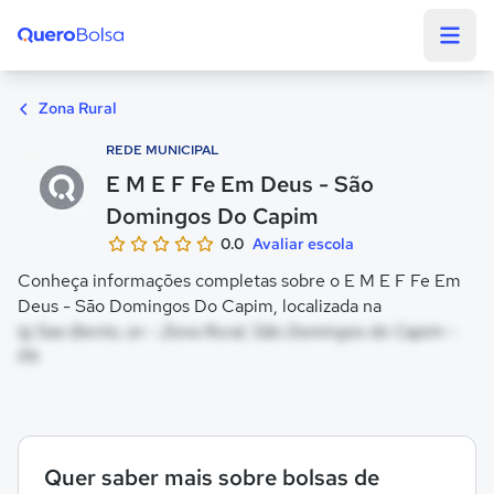
Quero Bolsa
Zona Rural
REDE MUNICIPAL
E M E F Fe Em Deus - São
Domingos Do Capim
0.0
Avaliar escola
Conheça informações completas sobre o E M E F Fe Em
Deus - São Domingos Do Capim, localizada na
Ig Sao Bento, sn - Zona Rural, São Domingos do Capim -
PA
Quer saber mais sobre bolsas de