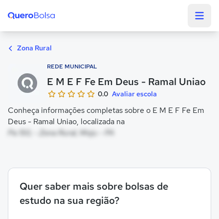
Quero Bolsa
Zona Rural
REDE MUNICIPAL
E M E F Fe Em Deus - Ramal Uniao
0.0
Avaliar escola
Conheça informações completas sobre o E M E F Fe Em
Deus - Ramal Uniao, localizada na
Pa 150, - Zona Rural, Moju - PA
Quer saber mais sobre bolsas de
estudo na sua região?