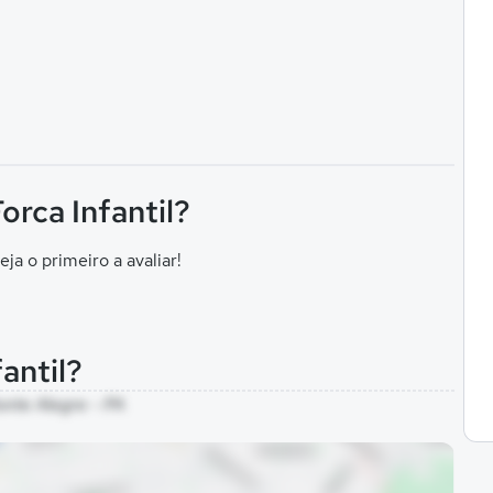
orca Infantil?
eja o primeiro a avaliar!
fantil?
onte Alegre - PA