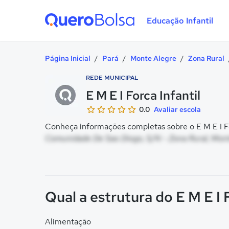
Educação Infantil
Quero Bolsa
Página Inicial
/
Pará
/
Monte Alegre
/
Zona Rural
REDE MUNICIPAL
E M E I Forca Infantil
0.0
Avaliar escola
Conheça informações completas sobre o E M E I For
Comunidade De Sao Diogo, S/N - Zona Rural, Mont
Qual a estrutura do E M E I 
Alimentação