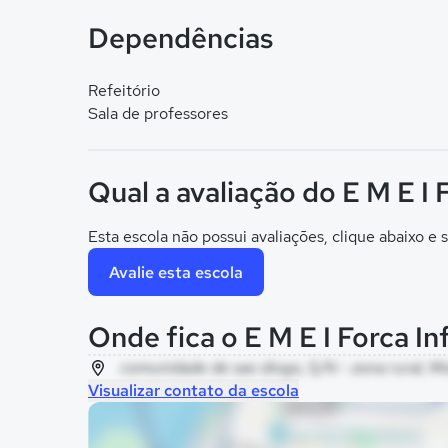
Dependências
Refeitório
Sala de professores
Qual a avaliação do E M E I F
Esta escola não possui avaliações, clique abaixo e s
Avalie esta escola
Onde fica o E M E I Forca In
comunidade de sao diogo, S/N - zona rural, M
Visualizar contato da escola