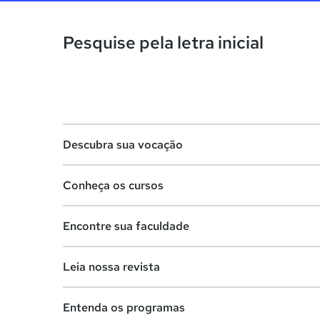
Pesquise pela letra inicial
Descubra sua vocação
Conheça os cursos
Teste vocacional
Encontre sua faculdade
Lista de profissões
Lista de cursos
Salários na sua região
Leia nossa revista
Cursos de graduação
Lista de faculdades
Cursos de pós-graduação
Entenda os programas
Faculdades na sua cidade