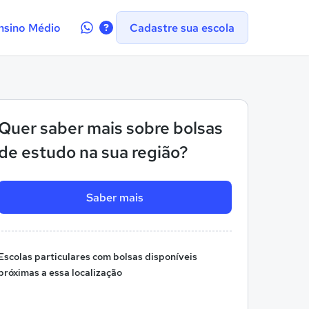
Contate-
nsino Médio
Cadastre sua escola
nos
no
WhatsApp
Quer saber mais sobre bolsas
de estudo na sua região?
Saber mais
Escolas particulares com bolsas disponíveis
próximas a essa localização