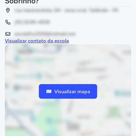
Sobrinho?
rua macaranduba, SN - zona rural, Tailândia - PA
(91) 9249-4509
escolafcs2009@hotmail.com
Visualizar contato da escola
Visualizar mapa