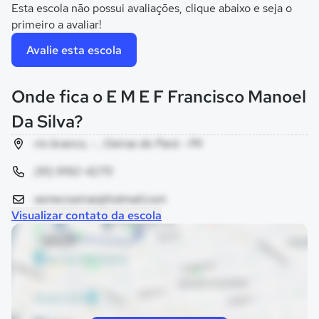
Esta escola não possui avaliações, clique abaixo e seja o
primeiro a avaliar!
Avalie esta escola
Onde fica o E M E F Francisco Manoel
Da Silva?
rio branco, - , Oeiras do Pará - PA
(91) 9192-4270
semecoeiras@hotmail.com
Visualizar contato da escola