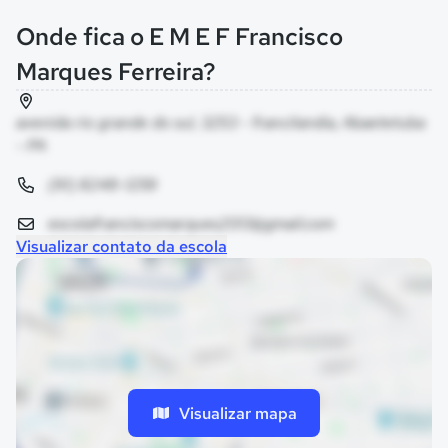
Onde fica o E M E F Francisco
Marques Ferreira?
avenida rio grande do sul, 3253 - francilandia, Abaetetuba
- PA
(91) 8248-1259
escolafranciscomarques2013@gmail.com
Visualizar contato da escola
Visualizar mapa