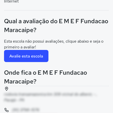
Internet
Qual a avaliação do E M E F Fundacao
Maracaipe?
Esta escola não possui avaliações, clique abaixo e seja o
primeiro a avaliar!
Avalie esta escola
Onde fica o E M E F Fundacao
Maracaipe?
rodovia transamazonica km 309 vicinal do albenir, - ,
Pacajá - PA
(91) 3798-1576