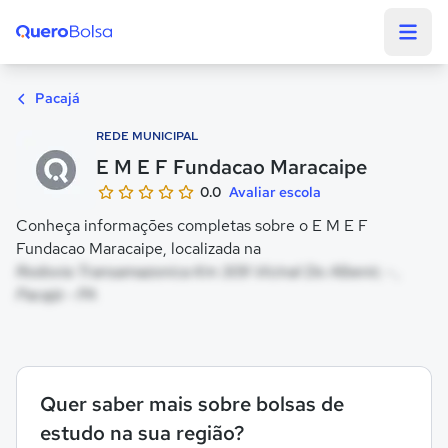
Quero Bolsa
Pacajá
REDE MUNICIPAL
E M E F Fundacao Maracaipe
0.0
Avaliar escola
Conheça informações completas sobre o E M E F
Fundacao Maracaipe, localizada na
Rodovia Transamazonica Km 309 Vicinal Do Albenir, - ,
Pacajá - PA
Quer saber mais sobre bolsas de
estudo na sua região?