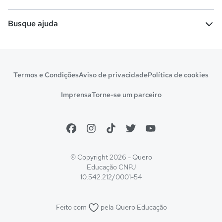
Comunidade Quero
Vestibular e Enem
Dicas e curiosidades
Escolas
Cursos gratuitos
Busque ajuda
Profissões
Pós-graduação
Notas de corte
Enem
Idiomas
Cursos técnicos
Manual do Enem
Sisu
Sobre o Quero Bolsa
Primeiros passos
Termos e Condições
Aviso de privacidade
Política de cookies
Escolas
Prouni
Fies
Reembolso e cancelamento
Financeiro e regras
Imprensa
Torne-se um parceiro
Pronatec
Sisutec
Atendimento e suporte
Matrícula e validação
Encceja
Vs Mais Estudo/Neora
Educa Brasil
© Copyright 2026 - Quero
Educação
CNPJ
10.542.212/0001-54
Feito com
pela
Quero Educação