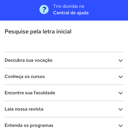
Tire dúvidas na
Central de ajuda
Pesquise pela letra inicial
Descubra sua vocação
Conheça os cursos
Teste vocacional
Lista de profissões
Encontre sua faculdade
Salários na sua região
Lista de cursos
Cursos de graduação
Leia nossa revista
Cursos de pós-graduação
Cursos livres
Lista de faculdades
Faculdades na sua cidade
Entenda os programas
Cursos técnicos
Cursos a distância (EaD)