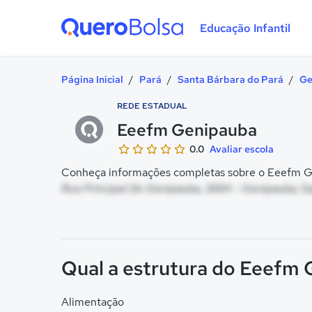
Educação Infantil
Quero Bolsa
Página Inicial
/
Pará
/
Santa Bárbara do Pará
/
Ge
REDE ESTADUAL
Eeefm Genipauba
0.0
Avaliar escola
Conheça informações completas sobre o Eeefm Ge
Rua Principal De Genipauba, 369A - Genipauba, Sa
Qual a estrutura do Eeefm
Alimentação