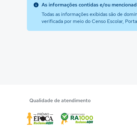
As informações contidas e/ou mencionada
Todas as informações exibidas são de domín
verificada por meio do Censo Escolar, Port
Qualidade de atendimento