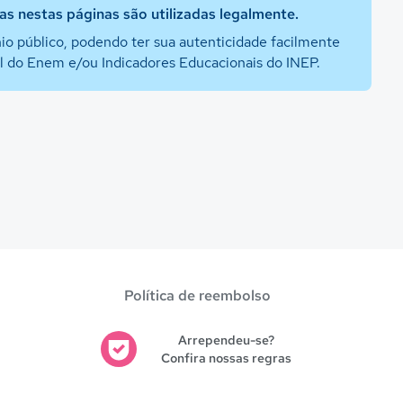
s nestas páginas são utilizadas legalmente.
io público, podendo ter sua autenticidade facilmente
al do Enem e/ou Indicadores Educacionais do INEP.
Política de reembolso
Arrependeu-se?
Confira nossas regras