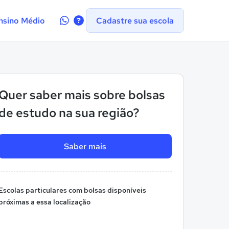
Contate-
nsino Médio
Cadastre sua escola
nos
no
WhatsApp
Quer saber mais sobre bolsas
de estudo na sua região?
Saber mais
Escolas particulares com bolsas disponíveis
próximas a essa localização