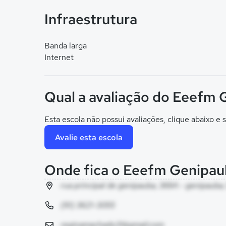
Infraestrutura
Banda larga
Internet
Qual a avaliação do Eeefm
Esta escola não possui avaliações, clique abaixo e s
Avalie esta escola
Onde fica o Eeefm Genipau
rua principal de genipauba, 369A - genipauba,
(91) 3621-3055
reginamachado31@gmail.com