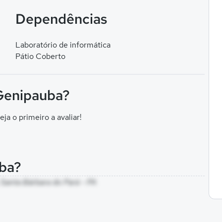
Dependências
Laboratório de informática
Pátio Coberto
 Genipauba?
eja o primeiro a avaliar!
ba?
 Santa Bárbara do Pará - PA