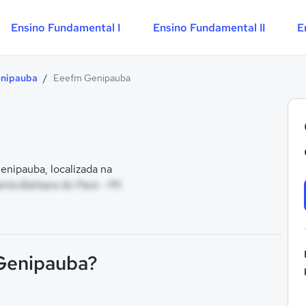
Ensino Fundamental I
Ensino Fundamental II
E
nipauba
/
Eeefm Genipauba
nipauba, localizada na
nta Bárbara do Pará - PA
 Genipauba?