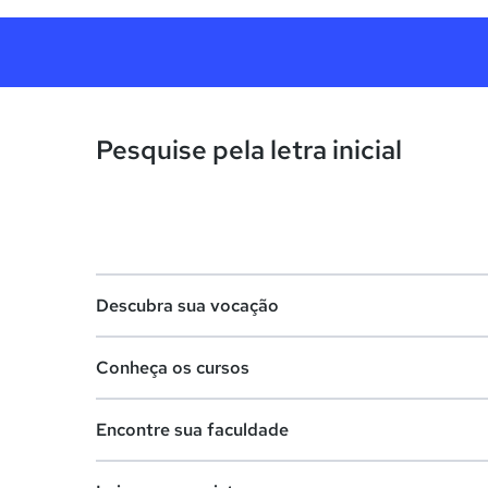
Pesquise pela letra inicial
Descubra sua vocação
Conheça os cursos
Teste vocacional
Encontre sua faculdade
Lista de profissões
Lista de cursos
Salários na sua região