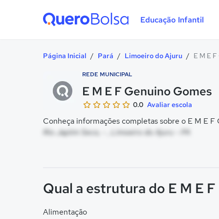
Educação Infantil
Quero Bolsa
Página Inicial
/
Pará
/
Limoeiro do Ajuru
/
E M E F
REDE MUNICIPAL
E M E F Genuino Gomes
0.0
Avaliar escola
Conheça informações completas sobre o E M E F 
Rio Japiim Seco, - , Limoeiro do Ajuru - PA
Qual a estrutura do E M E
Alimentação