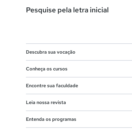
Pesquise pela letra inicial
Descubra sua vocação
Conheça os cursos
Teste vocacional
Encontre sua faculdade
Lista de profissões
Lista de cursos
Salários na sua região
Leia nossa revista
Cursos de graduação
Lista de faculdades
Cursos de pós-graduação
Entenda os programas
Faculdades na sua cidade
Vestibular e Enem
Cursos livres