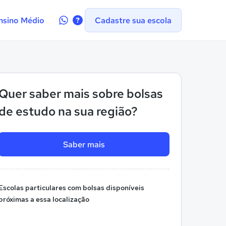
Contate-
nsino Médio
Cadastre sua escola
nos
no
WhatsApp
Quer saber mais sobre bolsas
de estudo na sua região?
Saber mais
Escolas particulares com bolsas disponíveis
próximas a essa localização