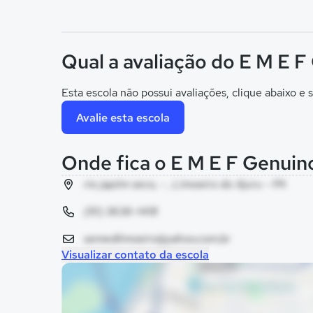
Qual a avaliação do E M E 
Esta escola não possui avaliações, clique abaixo e s
Avalie esta escola
Onde fica o E M E F Genui
rio japiim seco, - , Limoeiro do Ajuru - PA
(91) 3636-1418
semedlimoeiro@yahoo.com.br
Visualizar contato da escola