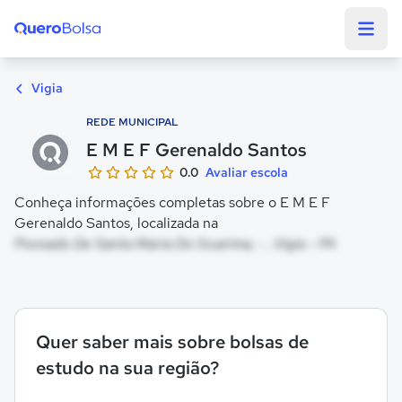
Quero Bolsa
Vigia
REDE MUNICIPAL
E M E F Gerenaldo Santos
0.0
Avaliar escola
Conheça informações completas sobre o E M E F
Gerenaldo Santos, localizada na
Povoado De Santa Maria Do Guarima, - , Vigia - PA
Quer saber mais sobre bolsas de
estudo na sua região?