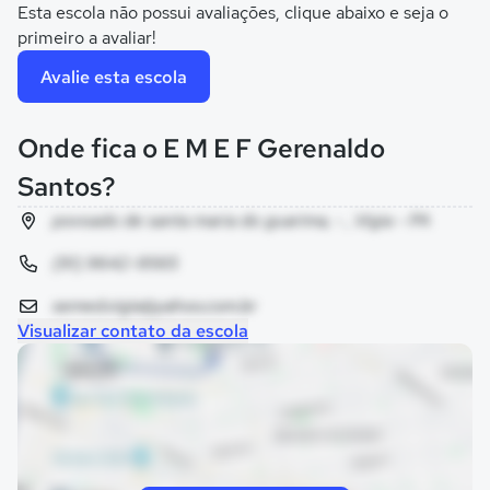
Esta escola não possui avaliações, clique abaixo e seja o
primeiro a avaliar!
Avalie esta escola
Onde fica o E M E F Gerenaldo
Santos?
povoado de santa maria do guarima, - , Vigia - PA
(91) 9642-9565
semed.vigia@yahoo.com.br
Visualizar contato da escola