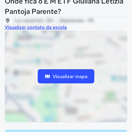
Onde fica o E M E I F Giuliana Letizia
Pantoja Parente?
rua castanhal i, SN - , Abaetetuba - PA
Visualizar contato da escola
Visualizar mapa