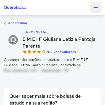
Quero Bolsa
Abaetetuba
REDE MUNICIPAL
E M E I F Giuliana Letizia Pantoja
Parente
4.5
Ver avaliações
Conheça informações completas sobre o E M E I F
Giuliana Letizia Pantoja Parente, localizada na
Rua Castanhal I, SN - , Abaetetuba - PA
Quer saber mais sobre bolsas de
estudo na sua região?