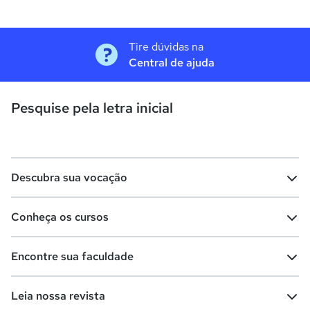
Tire dúvidas na
Central de ajuda
Pesquise pela letra inicial
Descubra sua vocação
Conheça os cursos
Teste vocacional
Lista de profissões
Encontre sua faculdade
Salários na sua região
Lista de cursos
Cursos de graduação
Leia nossa revista
Cursos de pós-graduação
Cursos livres