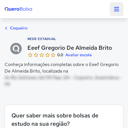
Quero Bolsa
Coqueiro
REDE ESTADUAL
Eeef Gregorio De Almeida Brito
0.0
Avaliar escola
Conheça informações completas sobre o Eeef Gregorio
De Almeida Brito, localizada na
Av Rio Solimoes Qd 119 Paar, SN - Coqueiro, Ananindeua -
PA
Quer saber mais sobre bolsas de
estudo na sua região?