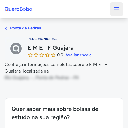
Quero Bolsa
Ponta de Pedras
REDE MUNICIPAL
E M E I F Guajara
0.0
Avaliar escola
Conheça informações completas sobre o E M E I F
Guajara, localizada na
Rio Guajara, - , Ponta de Pedras - PA
Quer saber mais sobre bolsas de
estudo na sua região?