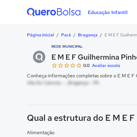
Educação Infantil
Quero Bolsa
Página Inicial
/
Pará
/
Bragança
/
E M E F Guilherm
REDE MUNICIPAL
E M E F Guilhermina Pinh
0.0
Avaliar escola
Conheça informações completas sobre o E M E F Gu
Vila Do Camuta, - , Bragança - PA
Qual a estrutura do E M E F
Alimentação