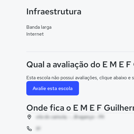
Infraestrutura
Banda larga
Internet
Qual a avaliação do E M E F
Esta escola não possui avaliações, clique abaixo e s
Avalie esta escola
Onde fica o E M E F Guilher
vila do camuta, - , Bragança - PA
91