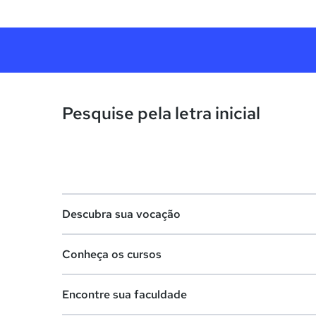
Pesquise pela letra inicial
Descubra sua vocação
Conheça os cursos
Teste vocacional
Encontre sua faculdade
Lista de profissões
Lista de cursos