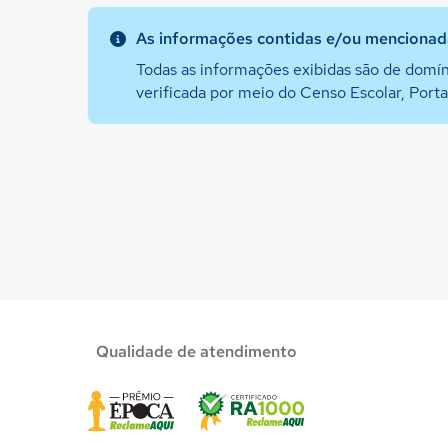
As informações contidas e/ou mencionada
Todas as informações exibidas são de domín
verificada por meio do Censo Escolar, Port
Qualidade de atendimento