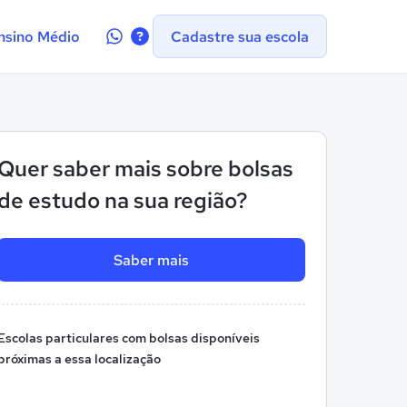
Contate-
nsino Médio
Cadastre sua escola
nos
no
WhatsApp
Quer saber mais sobre bolsas
de estudo na sua região?
Saber mais
Escolas particulares com bolsas disponíveis
próximas a essa localização