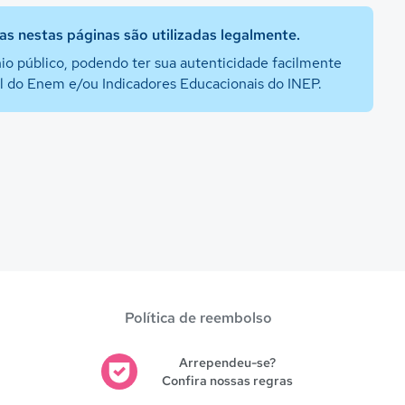
s nestas páginas são utilizadas legalmente.
io público, podendo ter sua autenticidade facilmente
al do Enem e/ou Indicadores Educacionais do INEP.
Política de reembolso
Arrependeu-se?
Confira nossas regras