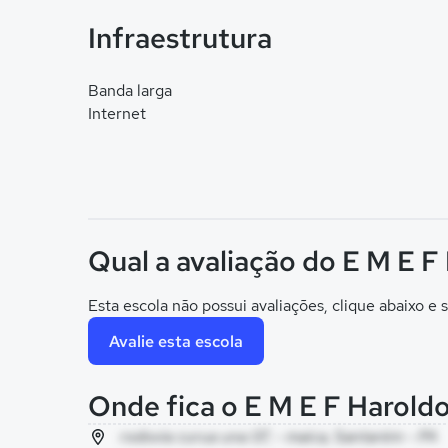
Infraestrutura
Banda larga
Internet
Qual a avaliação do E M E F
Esta escola não possui avaliações, clique abaixo e s
Avalie esta escola
Onde fica o E M E F Harold
rodovia curua una 07, - maica, Santarém - PA