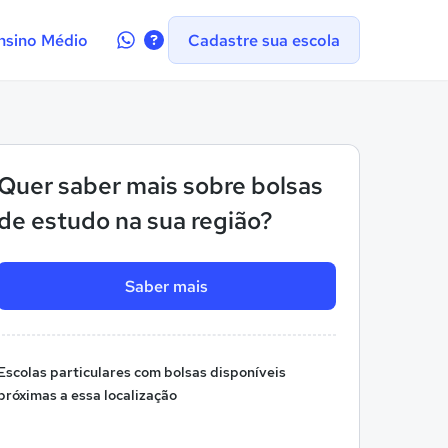
Contate-
nsino Médio
Cadastre sua escola
nos
no
WhatsApp
Quer saber mais sobre bolsas
de estudo na sua região?
Saber mais
Escolas particulares com bolsas disponíveis
próximas a essa localização