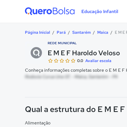
Educação Infantil
Quero Bolsa
Página Inicial
/
Pará
/
Santarém
/
Maica
/
E M E 
REDE MUNICIPAL
E M E F Haroldo Veloso
0.0
Avaliar escola
Conheça informações completas sobre o E M E F H
Rodovia Curua Una 07, - Maica, Santarém - PA
Qual a estrutura do E M E F
Alimentação