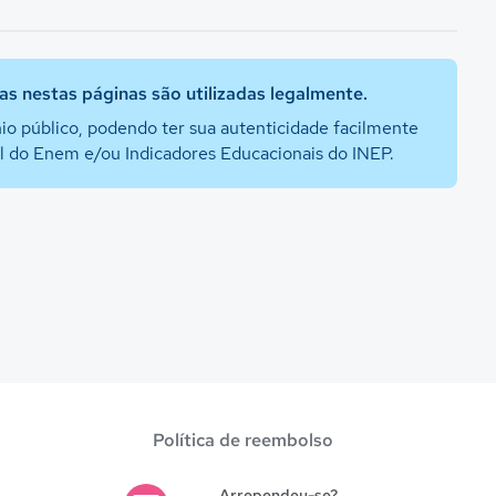
s nestas páginas são utilizadas legalmente.
io público, podendo ter sua autenticidade facilmente
al do Enem e/ou Indicadores Educacionais do INEP.
Política de reembolso
Arrependeu-se?