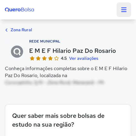
Quero Bolsa
Zona Rural
REDE MUNICIPAL
E M E F Hilario Paz Do Rosario
4.5
Ver avaliações
Conheça informações completas sobre o E M E F Hilario
Paz Do Rosario, localizada na
Curucazinho, S/N - Zona Rural, Maracanã - PA
Quer saber mais sobre bolsas de
estudo na sua região?