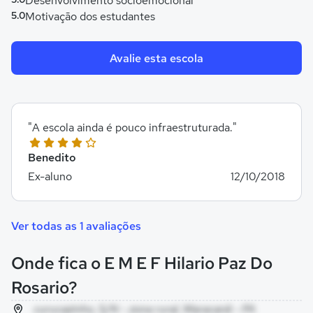
Desenvolvimento socioemocional
5.0
Motivação dos estudantes
Avalie esta escola
"A escola ainda é pouco infraestruturada."
Benedito
Ex-aluno
12/10/2018
Ver todas as 1 avaliações
Onde fica o E M E F Hilario Paz Do
Rosario?
curucazinho, S/N - zona rural, Maracanã - PA