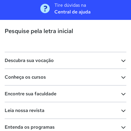
Tire dúvidas na
Central de ajuda
Pesquise pela letra inicial
Descubra sua vocação
Conheça os cursos
Teste vocacional
Lista de profissões
Encontre sua faculdade
Salários na sua região
Lista de cursos
Cursos de graduação
Leia nossa revista
Cursos de pós-graduação
Cursos livres
Lista de faculdades
Faculdades na sua cidade
Entenda os programas
Cursos técnicos
Cursos a distância (EaD)