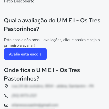
Pátio Descoberto
Qual a avaliação do U M E I - Os Tres
Pastorinhos?
Esta escola não possui avaliações, clique abaixo e seja o
primeiro a avaliar!
Avalie esta escola
Onde fica o U M E I - Os Tres
Pastorinhos?
rua 24 de outubro, 1854 - aldeia, Santarém - PA
(93) 9173-2121
elianesousastm@gmail.com