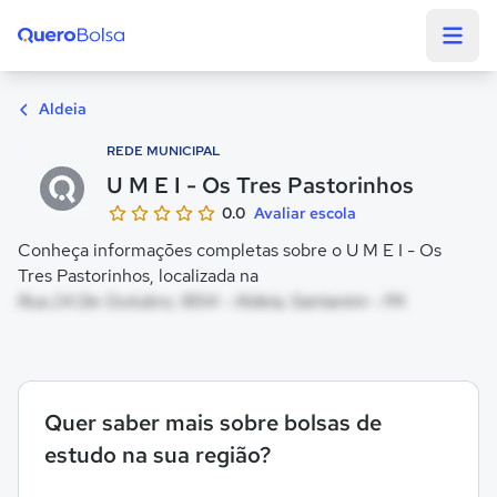
Quero Bolsa
Aldeia
REDE MUNICIPAL
U M E I - Os Tres Pastorinhos
0.0
Avaliar escola
Conheça informações completas sobre o U M E I - Os
Tres Pastorinhos, localizada na
Rua 24 De Outubro, 1854 - Aldeia, Santarém - PA
Quer saber mais sobre bolsas de
estudo na sua região?