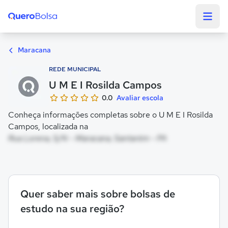
Quero Bolsa
Maracana
REDE MUNICIPAL
U M E I Rosilda Campos
0.0
Avaliar escola
Conheça informações completas sobre o U M E I Rosilda
Campos, localizada na
Rua Lorena, S/N - Maracana, Santarém - PA
Quer saber mais sobre bolsas de
estudo na sua região?