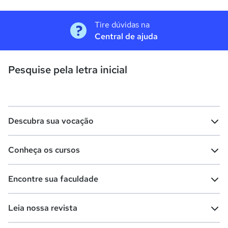
Tire dúvidas na
Central de ajuda
Pesquise pela letra inicial
Descubra sua vocação
Conheça os cursos
Teste vocacional
Lista de profissões
Encontre sua faculdade
Salários na sua região
Lista de cursos
Cursos de graduação
Leia nossa revista
Cursos de pós-graduação
Cursos livres
Lista de faculdades
Faculdades na sua cidade