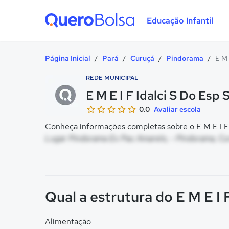
Educação Infantil
Quero Bolsa
Página Inicial
/
Pará
/
Curuçá
/
Pindorama
/
E M 
REDE MUNICIPAL
E M E I F Idalci S Do Esp 
0.0
Avaliar escola
Conheça informações completas sobre o E M E I F I
Lugar Pindorama Ex Pau Amarelo, - Pindorama, Cu
Qual a estrutura do E M E I 
Alimentação