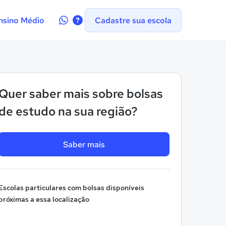
Contate-
nsino Médio
Cadastre sua escola
nos
no
WhatsApp
Quer saber mais sobre bolsas
de estudo na sua região?
Saber mais
Escolas particulares com bolsas disponíveis
próximas a essa localização