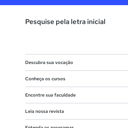
Pesquise pela letra inicial
Descubra sua vocação
Conheça os cursos
Teste vocacional
Encontre sua faculdade
Lista de profissões
Lista de cursos
Salários na sua região
Leia nossa revista
Cursos de graduação
Lista de faculdades
Cursos de pós-graduação
Entenda os programas