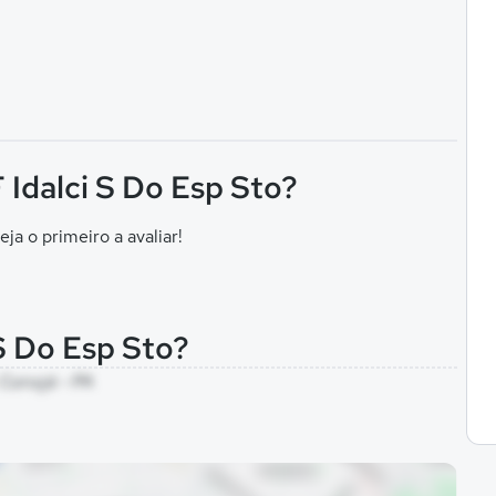
F Idalci S Do Esp Sto?
eja o primeiro a avaliar!
 S Do Esp Sto?
 Curuçá - PA