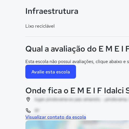
Infraestrutura
Lixo reciclável
Qual a avaliação do E M E I 
Esta escola não possui avaliações, clique abaixo e s
Avalie esta escola
Onde fica o E M E I F Idalci
lugar pindorama ex pau amarelo, - pindorama,
91
Visualizar contato da escola