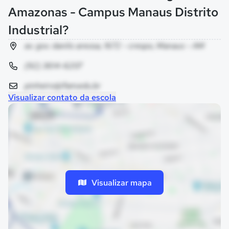
Amazonas - Campus Manaus Distrito
Industrial?
av. gov. danilo areosa, 1672 - crespo, Manaus - AM
(92) 3614-6207
pinheiro@ifam.edu.br
Visualizar contato da escola
Visualizar mapa