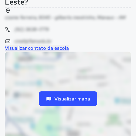
Leste?
cosme ferreira, 8045 - gilberto mestrinho, Manaus - AM
(92) 3638-1779
cmzl@ifam.edu.br
Visualizar contato da escola
Visualizar mapa